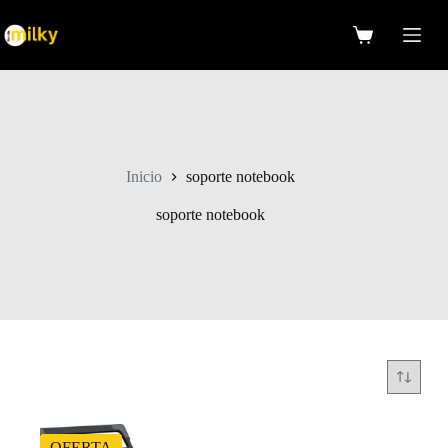
Saltar
al
Carro
contenido
de
compra
Inicio
soporte notebook
soporte notebook
OFERTA