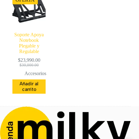
Soporte Apoya
Notebook
Plegable y
Regulable
$
23,990.00
El
El
$
30,000.00
precio
precio
Accesorios
original
actual
era:
es:
Añadir al
$30,000.00.
$23,990.00.
carrito