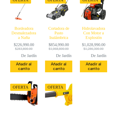
Bordeadora
Cortadora de
Hidrolavadora
Desmalezadora
Pasto
Con Motor a
a Nafta
Inalámbrica
Explosión
$
226,990.00
$
854,990.00
$
1,028,990.00
El
El
El
El
El
El
$
283,800.00
$
1,068,800.00
$
1,286,300.00
precio
precio
precio
precio
precio
precio
De Jardín
De Jardín
De Jardín
original
actual
original
actual
original
actual
era:
es:
era:
es:
era:
es:
Añadir al
Añadir al
Añadir al
$283,800.00.
$226,990.00.
$1,068,800.00.
$854,990.00.
$1,286,300.
$1,028,990.
carrito
carrito
carrito
OFERTA
OFERTA