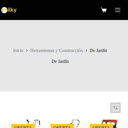
Saltar
al
Carro
contenido
de
compra
Inicio
Herramientas y Construcción
De Jardín
De Jardín
OFERTA
OFERTA
OFERTA