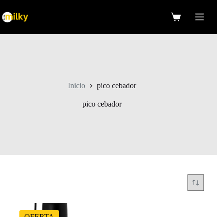
Saltar
al
Carro
contenido
de
compra
Inicio
pico cebador
pico cebador
OFERTA