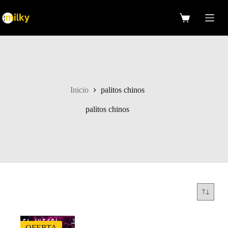
Saltar
al
Carro
contenido
de
compra
Inicio
palitos chinos
palitos chinos
OFERTA