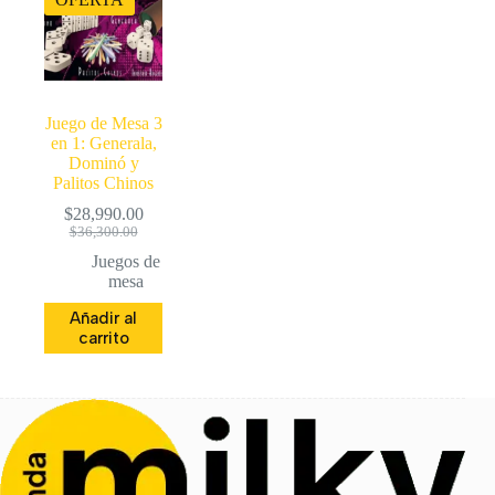
Juego de Mesa 3
en 1: Generala,
Dominó y
Palitos Chinos
$
28,990.00
El
El
$
36,300.00
precio
precio
Juegos de
original
actual
mesa
era:
es:
$36,300.00.
$28,990.00.
Añadir al
carrito