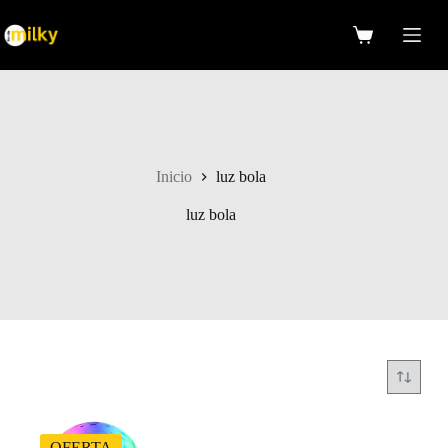
Saltar
al
Carro
contenido
de
compra
Inicio
luz bola
luz bola
OFERTA