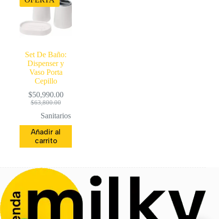
Set De Baño:
Dispenser y
Vaso Porta
Cepillo
$
50,990.00
El
El
$
63,800.00
precio
precio
Sanitarios
original
actual
era:
es:
Añadir al
$63,800.00.
$50,990.00.
carrito