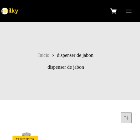
Saltar
al
Carro
contenido
de
compra
Inicio
dispenser de jabon
dispenser de jabon
OFERTA