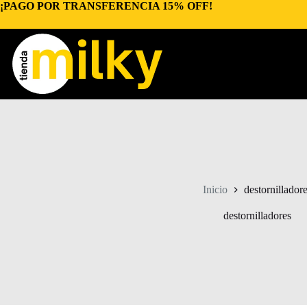
Saltar
¡PAGO POR TRANSFERENCIA 15% OFF!
al
contenido
Inicio
destornillador
destornilladores