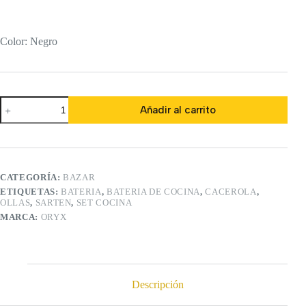
Color: Negro
Set
Añadir al carrito
de
Batería
de
Cocina
Antiadherente
de
CATEGORÍA:
BAZAR
4
ETIQUETAS:
BATERIA
,
BATERIA DE COCINA
,
CACEROLA
,
Piezas
OLLAS
,
SARTEN
,
SET COCINA
cantidad
MARCA:
ORYX
Descripción