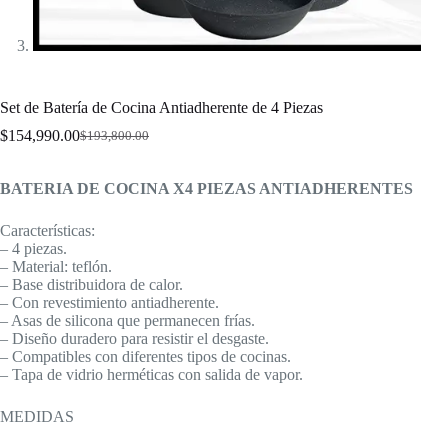
Set de Batería de Cocina Antiadherente de 4 Piezas
$
154,990.00
$
193,800.00
El
El
precio
precio
original
actual
BATERIA DE COCINA X4 PIEZAS ANTIADHERENTES
era:
es:
$193,800.00.
$154,990.00.
Características:
– 4 piezas.
– Material: teflón.
– Base distribuidora de calor.
– Con revestimiento antiadherente.
– Asas de silicona que permanecen frías.
– Diseño duradero para resistir el desgaste.
– Compatibles con diferentes tipos de cocinas.
– Tapa de vidrio herméticas con salida de vapor.
MEDIDAS