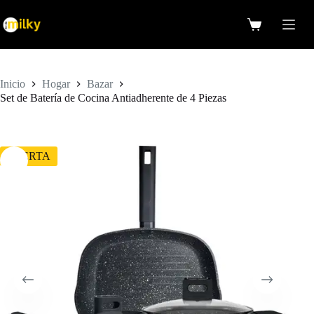
Saltar
al
Carro
contenido
de
compra
Inicio
Hogar
Bazar
Set de Batería de Cocina Antiadherente de 4 Piezas
OFERTA