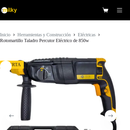
Saltar
al
Carro
contenido
de
compra
Inicio
Herramientas y Construcción
Eléctricas
Rotomartillo Taladro Percutor Eléctrico de 850w
OFERTA