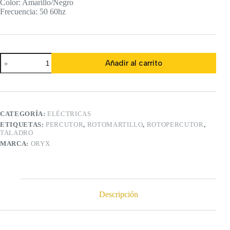
Color: Amarillo/Negro
Frecuencia: 50 60hz
Rotomartillo
Añadir al carrito
Taladro
Percutor
Eléctrico
de
850w
cantidad
CATEGORÍA:
ELÉCTRICAS
ETIQUETAS:
PERCUTOR
,
ROTOMARTILLO
,
ROTOPERCUTOR
,
TALADRO
MARCA:
ORYX
Descripción