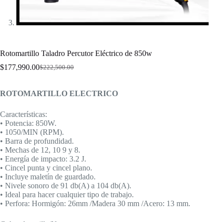
Rotomartillo Taladro Percutor Eléctrico de 850w
$
177,990.00
$
222,500.00
El
El
precio
precio
original
actual
ROTOMARTILLO ELECTRICO
era:
es:
$222,500.00.
$177,990.00.
Características:
• Potencia: 850W.
• 1050/MIN (RPM).
• Barra de profundidad.
• Mechas de 12, 10 9 y 8.
• Energía de impacto: 3.2 J.
• Cincel punta y cincel plano.
• Incluye maletín de guardado.
• Nivele sonoro de 91 db(A) a 104 db(A).
• Ideal para hacer cualquier tipo de trabajo.
• Perfora: Hormigón: 26mm /Madera 30 mm /Acero: 13 mm.