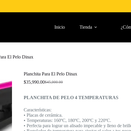
Inicio
Tienda
¿Cóm
Para El Pelo Dinax
Planchita Para El Pelo Dinax
$
35,990.00
$
45,000.00
El
El
precio
precio
original
actual
PLANCHITA DE PELO 4 TEMPERATURAS
era:
es:
$45,000.00.
$35,990.00.
Características:
• Placas de cerámica.
• Temperaturas: 160ºC, 180ºC, 200ºC y 220ºC.
• Perfecta para lograr un alisado impecable y lleno de brill
• Regulador de temperatura para ajustar el calor a tus nece