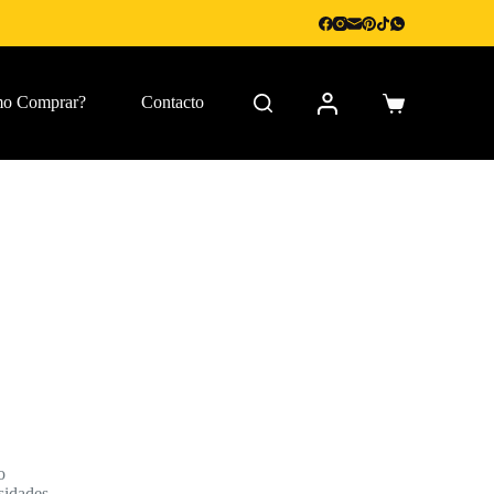
o Comprar?
Contacto
Carro
de
compra
o
sidades.