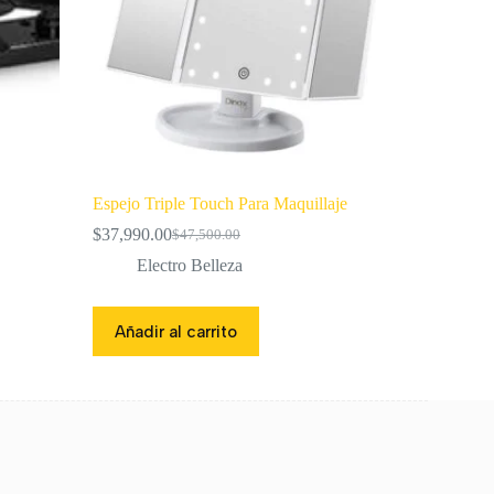
Espejo Triple Touch Para Maquillaje
$
37,990.00
$
47,500.00
El
El
precio
precio
Electro Belleza
original
actual
era:
es:
$47,500.00.
$37,990.00.
Añadir al carrito