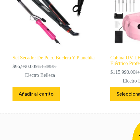
Set Secador De Pelo, Buclera Y Planchita
Cabina UV LE
Eléctrico Profe
$
96,990.00
$
121,300.00
El
El
$
115,990.00
$
1
precio
precio
El
El
Electro Belleza
original
actual
pre
pre
Electro 
era:
es:
ori
act
Este
$121,300.00.
$96,990.00.
era
es:
Añadir al carrito
Selecciona
producto
$14
$11
tiene
múltiples
variantes.
Las
opciones
se
pueden
elegir