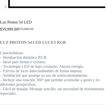
Luz Proton 54 LED
$
59,990.00
$
75,000.00
El
El
precio
precio
original
actual
LUZ PROTON 54 LED LUCES RGB
era:
es:
$75,000.00.
$59,990.00.
Características:
– Iluminación dinámica RGB.
– Ideal para fiestas o eventos.
– Tecnología LED de bajo consumo. Ahorra energía.
– Efectos de luces intercambiables de forma manual.
– Ventilación que protege su uso de sobrecalentamiento.
– Incluye una rotación 360º que permite acomodar a gusto y en
diferentes perspectivas.
– Fácil de instalar. Montaje sencillo, sin necesidad de herramientas
especiales.