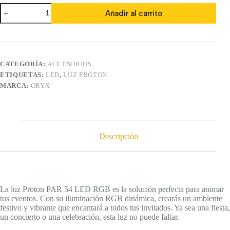
Luz
Añadir al carrito
Proton
54
LED
cantidad
CATEGORÍA:
ACCESORIOS
ETIQUETAS:
LED
,
LUZ PROTON
MARCA:
ORYX
Descripción
La luz Proton PAR 54 LED RGB es la solución perfecta para animar
tus eventos. Con su iluminación RGB dinámica, crearás un ambiente
festivo y vibrante que encantará a todos tus invitados. Ya sea una fiesta,
un concierto o una celebración, esta luz no puede faltar.