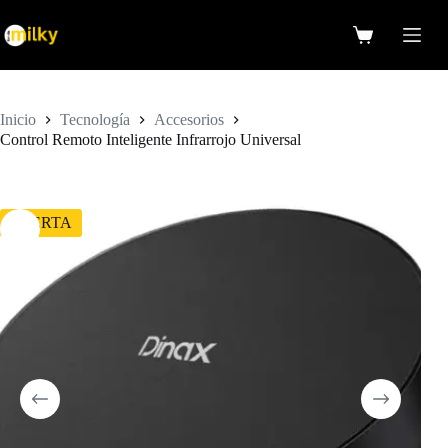
Saltar
al
Carro
contenido
de
compra
Inicio
Tecnología
Accesorios
Control Remoto Inteligente Infrarrojo Universal
OFERTA