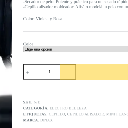
-Secador de pelo: Potente y práctico para un secado rápido 
-Cepillo alisador moldeador: Alisá o modelá tu pelo con 
Color: Violeta y Rosa
Color
Combo
Secador
De
Pelo
+
Mini
Planchita
+
SKU:
N/D
Cepillo
CATEGORÍA:
ELECTRO BELLEZA
Alisador
ETIQUETAS:
CEPILLO
,
CEPILLO ALISADOR
,
MINI PLAN
cantidad
MARCA:
DINAX