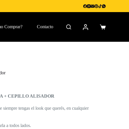
o Comprar?
Contacto
Carro
de
compra
dor
A + CEPILLO ALISADOR
 siempre tengas el look que querés, en cualquier
rla a todos lados.