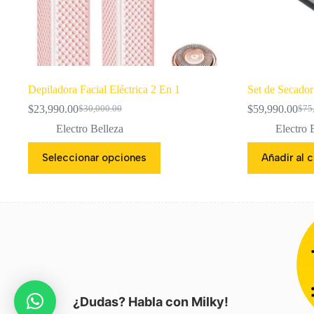
Depiladora Facial Eléctrica 2 En 1
Set de Secador
$
23,990.00
$
59,990.00
$
30,000.00
$
75
El
El
El
El
precio
precio
prec
prec
Electro Belleza
Electro 
original
actual
orig
actu
Este
era:
es:
era:
es:
Seleccionar opciones
Añadir al c
producto
$30,000.00.
$23,990.00.
$75,
$59,
tiene
múltiples
variantes.
Las
opciones
se
pueden
elegir
en
la
página
¿Dudas? Habla con Milky!
de