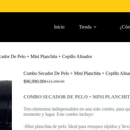
Inicio
Tienda
¿Cóm
dor De Pelo + Mini Planchita + Cepillo Alisador
Combo Secador De Pelo + Mini Planchita + Cepillo Alisa
$
96,990.00
$
121,300.00
El
El
precio
precio
original
actual
COMBO SECADOR DE PELO + MINI PLANCHIT
era:
es:
$121,300.00.
$96,990.00.
Tres elementos indispensables en una solo combo, para que
momento y lugar. Este combo incluye:
-Mini planchita de pelo: Ideal para retoques rápidos y lleva