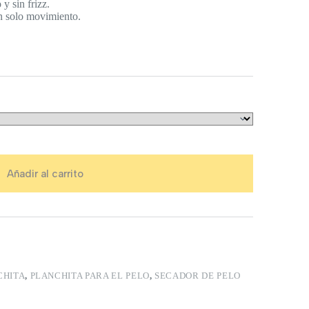
y sin frizz.
un solo movimiento.
Añadir al carrito
CHITA
,
PLANCHITA PARA EL PELO
,
SECADOR DE PELO